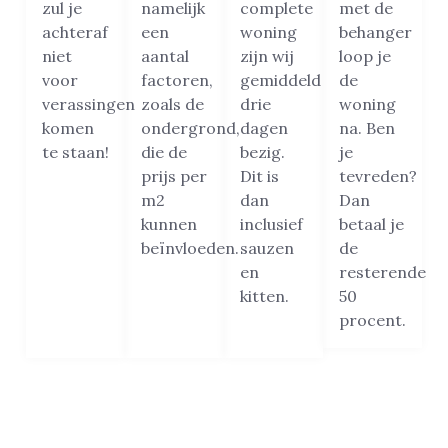
zul je
namelijk
complete
met de
achteraf
een
woning
behanger
niet
aantal
zijn wij
loop je
voor
factoren,
gemiddeld
de
verassingen
zoals de
drie
woning
komen
ondergrond,
dagen
na. Ben
te staan!
die de
bezig.
je
prijs per
Dit is
tevreden?
m2
dan
Dan
kunnen
inclusief
betaal je
beïnvloeden.
sauzen
de
en
resterende
kitten.
50
procent.