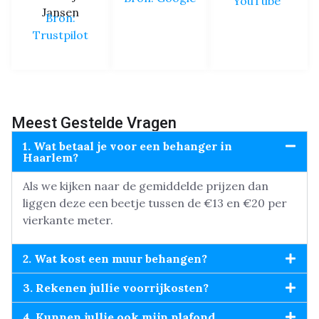
YouTube
Jansen
Bron:
Trustpilot
Meest Gestelde Vragen
1. Wat betaal je voor een behanger in
Haarlem?
Als we kijken naar de gemiddelde prijzen dan
liggen deze een beetje tussen de €13 en €20 per
vierkante meter.
2. Wat kost een muur behangen?
3. Rekenen jullie voorrijkosten?
4. Kunnen jullie ook mijn plafond