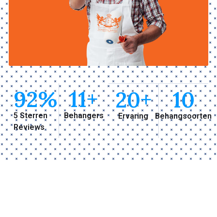
92
%
11
+
20
+
10
5 Sterren
Behangers
Ervaring
Behangsoorten
Reviews
Waarom Behanger Haarlem?
Je wilt onze behanger inhuren omdat wij vakwerk
leveren. Iedereen kan behangen maar er zijn maar