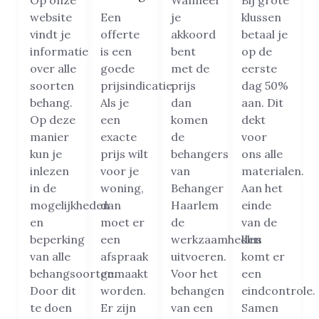
Op onze
Wanneer
Bij grote
website
Een
je
klussen
vindt je
offerte
akkoord
betaal je
informatie
is een
bent
op de
over alle
goede
met de
eerste
soorten
prijsindicatie.
prijs
dag 50%
behang.
Als je
dan
aan. Dit
Op deze
een
komen
dekt
manier
exacte
de
voor
kun je
prijs wilt
behangers
ons alle
inlezen
voor je
van
materialen.
in de
woning,
Behanger
Aan het
mogelijkheden
dan
Haarlem
einde
en
moet er
de
van de
beperking
een
werkzaamheden
klus
van alle
afspraak
uitvoeren.
komt er
behangsoorten.
gemaakt
Voor het
een
Door dit
worden.
behangen
eindcontrole.
te doen
Er zijn
van een
Samen