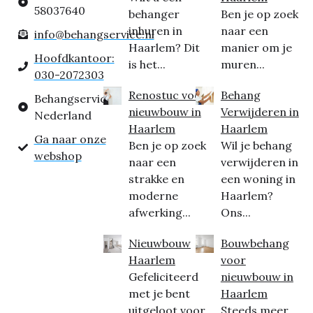
58037640
behanger
Ben je op zoek
inhuren in
naar een
info@behangservice.nl
Haarlem? Dit
manier om je
Hoofdkantoor:
is het...
muren...
030-2072303
Renostuc voor
Behang
Behangservice
nieuwbouw in
Verwijderen in
Nederland
Haarlem
Haarlem
Ga naar onze
Ben je op zoek
Wil je behang
webshop
naar een
verwijderen in
strakke en
een woning in
moderne
Haarlem?
afwerking...
Ons...
Nieuwbouw
Bouwbehang
Haarlem
voor
Gefeliciteerd
nieuwbouw in
met je bent
Haarlem
uitgeloot voor
Steeds meer