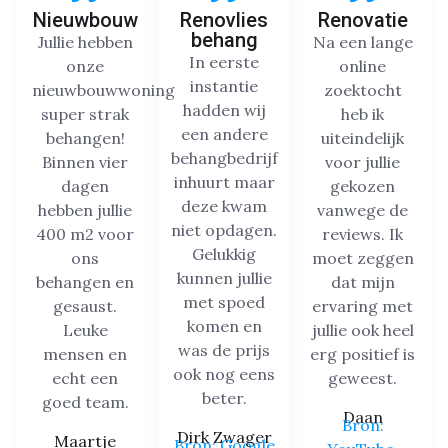
Nieuwbouw
Renovlies
Renovatie
behang
Jullie hebben
Na een lange
In eerste
onze
online
instantie
nieuwbouwwoning
zoektocht
hadden wij
super strak
heb ik
een andere
behangen!
uiteindelijk
behangbedrijf
Binnen vier
voor jullie
inhuurt maar
dagen
gekozen
deze kwam
hebben jullie
vanwege de
niet opdagen.
400 m2 voor
reviews. Ik
Gelukkig
ons
moet zeggen
kunnen jullie
behangen en
dat mijn
met spoed
gesaust.
ervaring met
komen en
Leuke
jullie ook heel
was de prijs
mensen en
erg positief is
ook nog eens
echt een
geweest.
beter.
goed team.
Daan
Bron:
Dirk Zwager
Maartje
Bron: Google