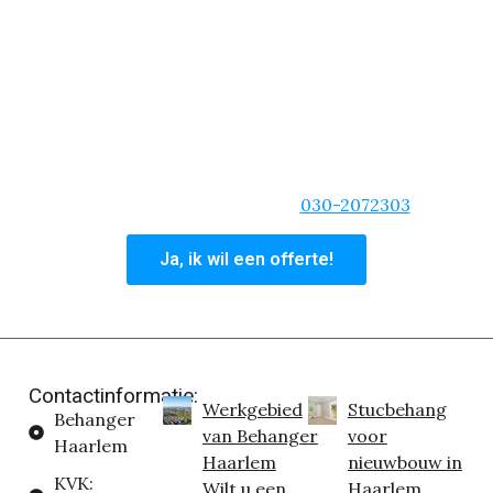
klus die we niet aannemen en zelfs als het gaat om
een spoed situatie, dan kun je rekenen op ons
behangteam.
We zijn van de korte lijnen, duidelijke communicatie
en zullen altijd dat extra stapje zetten. Ben je
overtuigd dat wij de beste behangservice bieden
voor uw woning? Vraag dan nu een offerte aan of
bel ons hoofdkantoor op:
030-2072303
Ja, ik wil een offerte!
Contactinformatie:
Werkgebied
Stucbehang
Behanger
van Behanger
voor
Haarlem
Haarlem
nieuwbouw in
KVK:
Wilt u een
Haarlem