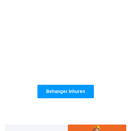
weinig behangbedrijven die zonder naden een
woning afleveren.
Een andere goede reden om voor ons te kiezen is
onze prijs per vierkante meter. Gemiddeld zitten wij
10 procent onder onze concurrenten omdat wij onze
materialen groot inkopen.
Als laatste maar zeker niet de minste reden, is onze
ervaring. Omdat onze behangservice in Haarlem al
meer dan 20 jaar bestaat, weet je zeker dat wij
vakwerk leveren. Elke keer weer!
Behanger Inhuren