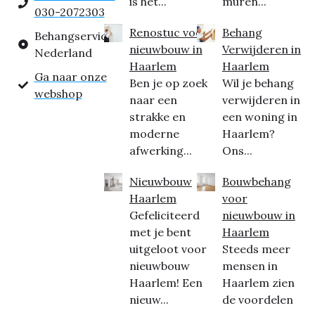
is het...
muren...
030-2072303
Renostuc voor
Behang
Behangservice
nieuwbouw in
Verwijderen in
Nederland
Haarlem
Haarlem
Ga naar onze
Ben je op zoek
Wil je behang
webshop
naar een
verwijderen in
strakke en
een woning in
moderne
Haarlem?
afwerking...
Ons...
Nieuwbouw
Bouwbehang
Haarlem
voor
Gefeliciteerd
nieuwbouw in
met je bent
Haarlem
uitgeloot voor
Steeds meer
nieuwbouw
mensen in
Haarlem! Een
Haarlem zien
nieuw...
de voordelen