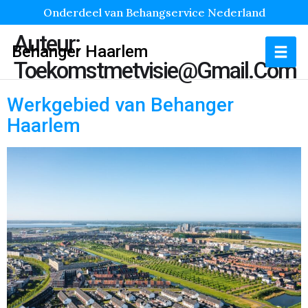
Onderdeel van Behangservice Nederland
Auteur:
Behanger Haarlem
Toekomstmetvisie@gmail.com
Werkgebied van Behanger
Haarlem