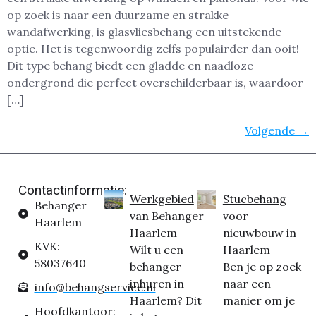
op zoek is naar een duurzame en strakke
wandafwerking, is glasvliesbehang een uitstekende
optie. Het is tegenwoordig zelfs populairder dan ooit!
Dit type behang biedt een gladde en naadloze
ondergrond die perfect overschilderbaar is, waardoor
[…]
Volgende
→
Contactinformatie:
Werkgebied
Stucbehang
Behanger
van Behanger
voor
Haarlem
Haarlem
nieuwbouw in
KVK:
Wilt u een
Haarlem
58037640
behanger
Ben je op zoek
inhuren in
naar een
info@behangservice.nl
Haarlem? Dit
manier om je
Hoofdkantoor: