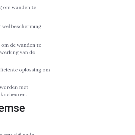
ng om wanden te
r wel bescherming
t om de wanden te
fwerking van de
fficiënte oplossing om
n worden met
rk scheuren.
lemse
n verschillende