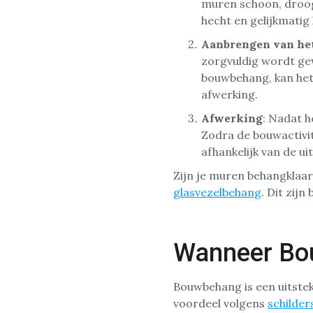
muren schoon, droog 
hecht en gelijkmati
Aanbrengen van he
zorgvuldig wordt gew
bouwbehang, kan het
afwerking.
Afwerking
: Nadat h
Zodra de bouwactivi
afhankelijk van de u
Zijn je muren behangklaar
glasvezelbehang
. Dit zij
Wanneer Bo
Bouwbehang is een uitste
voordeel volgens
schilder