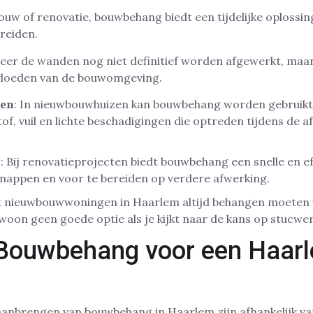
uw of renovatie, bouwbehang biedt een tijdelijke oplossi
reiden.
neer de wanden nog niet definitief worden afgewerkt, maa
vloeden van de bouwomgeving.
en
: In nieuwbouwhuizen kan bouwbehang worden gebruik
f, vuil en lichte beschadigingen die optreden tijdens de a
n
: Bij renovatieprojecten biedt bouwbehang een snelle en e
nappen en voor te bereiden op verdere afwerking.
dat nieuwbouwwoningen in Haarlem altijd behangen moete
oon geen goede optie als je kijkt naar de kans op stucwe
 Bouwbehang voor een Haar
aanbrengen van bouwbehang in Haarlem zijn afhankelijk va