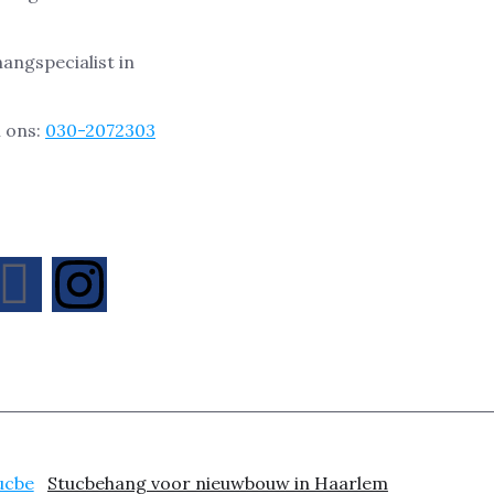
angspecialist in
l ons:
030-2072303
Stucbehang voor nieuwbouw in Haarlem