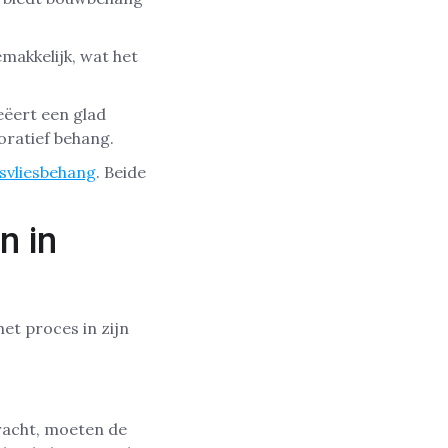
makkelijk, wat het
eëert een glad
oratief behang.
svliesbehang
. Beide
n in
et proces in zijn
acht, moeten de