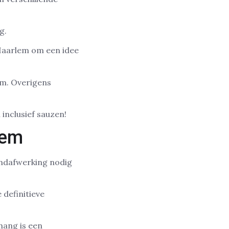
g.
n Haarlem om een idee
em. Overigens
 inclusief sauzen!
lem
andafwerking nodig
 definitieve
hang is een