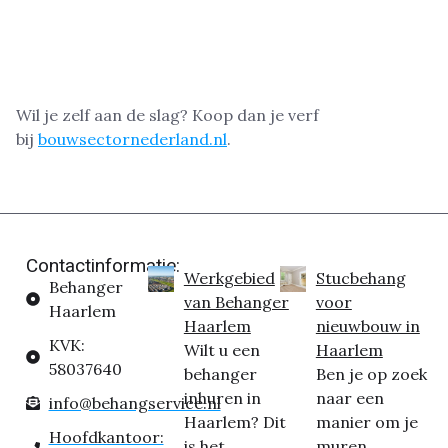
Wil je zelf aan de slag? Koop dan je verf
bij
bouwsectornederland.nl
.
Contactinformatie:
Werkgebied
Stucbehang
Behanger
van Behanger
voor
Haarlem
Haarlem
nieuwbouw in
KVK:
Wilt u een
Haarlem
58037640
behanger
Ben je op zoek
inhuren in
naar een
info@behangservice.nl
Haarlem? Dit
manier om je
Hoofdkantoor:
is het...
muren...