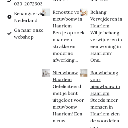
030-2072303
Renostuc voor
Behang
Behangservice
nieuwbouw in
Verwijderen in
Nederland
Haarlem
Haarlem
Ga naar onze
Ben je op zoek
Wil je behang
webshop
naar een
verwijderen in
strakke en
een woning in
moderne
Haarlem?
afwerking...
Ons...
Nieuwbouw
Bouwbehang
Haarlem
voor
Gefeliciteerd
nieuwbouw in
met je bent
Haarlem
uitgeloot voor
Steeds meer
nieuwbouw
mensen in
Haarlem! Een
Haarlem zien
nieuw...
de voordelen
van