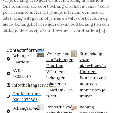
Wil je behang verwijderen in een woning in Haarlem?
Ons team kan alle soort behang eraf halen vanaf 7 euro
per vierkante meter. Of je nu je interieur een nieuwe
uitstraling wilt geven of je muren wilt voorbereiden op
nieuw behang, het verwijderen van oud behang kan een
uitdagende klus zijn. Voor bewoners van Haarlem […]
Contactinformatie:
Werkgebied
Stucbehang
Behanger
van Behanger
voor
Haarlem
Haarlem
nieuwbouw in
KVK:
Wilt u een
Haarlem
58037640
behanger
Ben je op zoek
inhuren in
naar een
info@behangservice.nl
Haarlem? Dit
manier om je
Hoofdkantoor:
is het...
muren...
030-2072303
Renostuc voor
Behang
Behangservice
nieuwbouw in
Verwijderen in