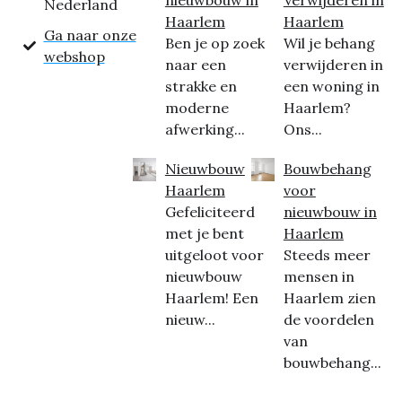
Nederland
Haarlem
Haarlem
Ga naar onze
Ben je op zoek
Wil je behang
webshop
naar een
verwijderen in
strakke en
een woning in
moderne
Haarlem?
afwerking...
Ons...
Nieuwbouw
Bouwbehang
Haarlem
voor
Gefeliciteerd
nieuwbouw in
met je bent
Haarlem
uitgeloot voor
Steeds meer
nieuwbouw
mensen in
Haarlem! Een
Haarlem zien
nieuw...
de voordelen
van
bouwbehang...