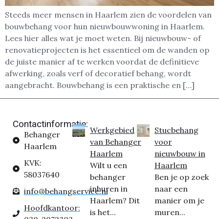
Steeds meer mensen in Haarlem zien de voordelen van
bouwbehang voor hun nieuwbouwwoning in Haarlem.
Lees hier alles wat je moet weten. Bij nieuwbouw- of
renovatieprojecten is het essentieel om de wanden op
de juiste manier af te werken voordat de definitieve
afwerking, zoals verf of decoratief behang, wordt
aangebracht. Bouwbehang is een praktische en […]
Contactinformatie:
Werkgebied
Stucbehang
Behanger
van Behanger
voor
Haarlem
Haarlem
nieuwbouw in
KVK:
Wilt u een
Haarlem
58037640
behanger
Ben je op zoek
inhuren in
naar een
info@behangservice.nl
Haarlem? Dit
manier om je
Hoofdkantoor:
is het...
muren...