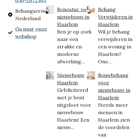
030-2072303
Renostuc voor
Behang
Behangservice
nieuwbouw in
Verwijderen in
Nederland
Haarlem
Haarlem
Ga naar onze
Ben je op zoek
Wil je behang
webshop
naar een
verwijderen in
strakke en
een woning in
moderne
Haarlem?
afwerking...
Ons...
Nieuwbouw
Bouwbehang
Haarlem
voor
Gefeliciteerd
nieuwbouw in
met je bent
Haarlem
uitgeloot voor
Steeds meer
nieuwbouw
mensen in
Haarlem! Een
Haarlem zien
nieuw...
de voordelen
van