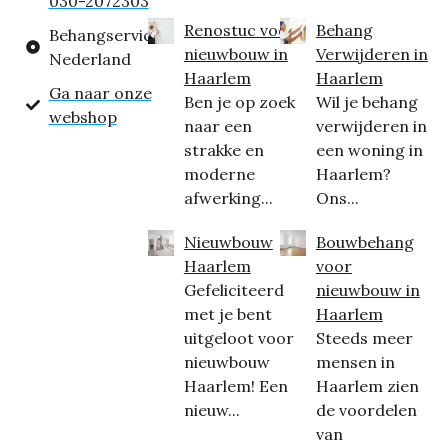
030-2072303
Renostuc voor
Behang
Behangservice
nieuwbouw in
Verwijderen in
Nederland
Haarlem
Haarlem
Ga naar onze
Ben je op zoek
Wil je behang
webshop
naar een
verwijderen in
strakke en
een woning in
moderne
Haarlem?
afwerking...
Ons...
Nieuwbouw
Bouwbehang
Haarlem
voor
Gefeliciteerd
nieuwbouw in
met je bent
Haarlem
uitgeloot voor
Steeds meer
nieuwbouw
mensen in
Haarlem! Een
Haarlem zien
nieuw...
de voordelen
van