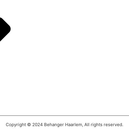
Copyright © 2024 Behanger Haarlem, All rights reserved.