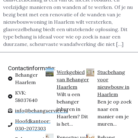
veelzijdige manieren om wanden af te werken. Of je nu
bezig bent met een renovatie of de wanden van je
nieuwbouwwoning in Haarlem wilt versterken,
glasvezelbehang biedt een uitstekende oplossing. Dit
type behang is ideaal voor wie op zoek is naar een
duurzame, scheurvaste wandafwerking die niet […]
Contactinformatie:
Werkgebied
Stucbehang
Behanger
van Behanger
voor
Haarlem
Haarlem
nieuwbouw in
KVK:
Wilt u een
Haarlem
58037640
behanger
Ben je op zoek
inhuren in
naar een
info@behangservice.nl
Haarlem? Dit
manier om je
Hoofdkantoor:
is het...
muren...
030-2072303
Renostuc voor
Behang