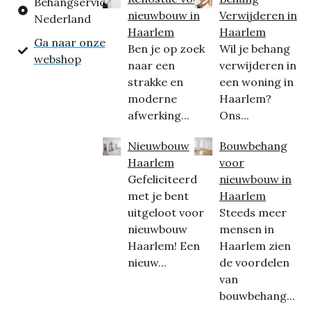
Behangservice
nieuwbouw in
Verwijderen in
Nederland
Haarlem
Haarlem
Ga naar onze
Ben je op zoek
Wil je behang
webshop
naar een
verwijderen in
strakke en
een woning in
moderne
Haarlem?
afwerking...
Ons...
Nieuwbouw
Bouwbehang
Haarlem
voor
Gefeliciteerd
nieuwbouw in
met je bent
Haarlem
uitgeloot voor
Steeds meer
nieuwbouw
mensen in
Haarlem! Een
Haarlem zien
nieuw...
de voordelen
van
bouwbehang...