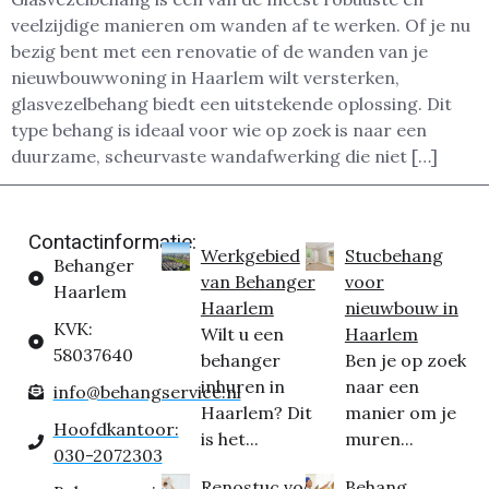
veelzijdige manieren om wanden af te werken. Of je nu
bezig bent met een renovatie of de wanden van je
nieuwbouwwoning in Haarlem wilt versterken,
glasvezelbehang biedt een uitstekende oplossing. Dit
type behang is ideaal voor wie op zoek is naar een
duurzame, scheurvaste wandafwerking die niet […]
Contactinformatie:
Werkgebied
Stucbehang
Behanger
van Behanger
voor
Haarlem
Haarlem
nieuwbouw in
KVK:
Wilt u een
Haarlem
58037640
behanger
Ben je op zoek
inhuren in
naar een
info@behangservice.nl
Haarlem? Dit
manier om je
Hoofdkantoor:
is het...
muren...
030-2072303
Renostuc voor
Behang