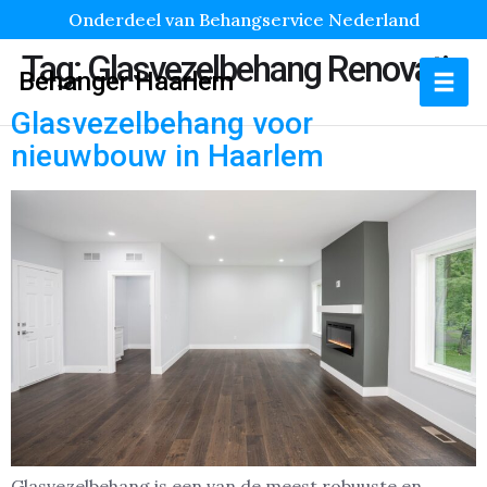
Onderdeel van Behangservice Nederland
Tag:
Glasvezelbehang Renovatie
Behanger Haarlem
Glasvezelbehang voor
nieuwbouw in Haarlem
Glasvezelbehang is een van de meest robuuste en