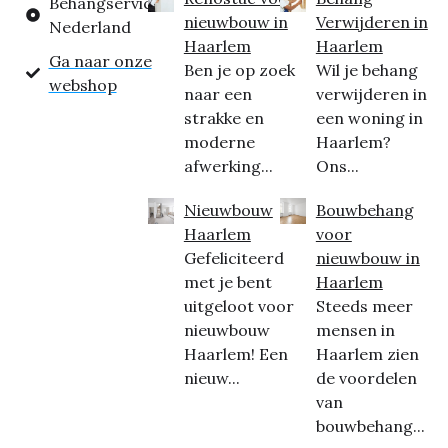
Behangservice
nieuwbouw in
Verwijderen in
Nederland
Haarlem
Haarlem
Ga naar onze
Ben je op zoek
Wil je behang
webshop
naar een
verwijderen in
strakke en
een woning in
moderne
Haarlem?
afwerking...
Ons...
Nieuwbouw
Bouwbehang
Haarlem
voor
Gefeliciteerd
nieuwbouw in
met je bent
Haarlem
uitgeloot voor
Steeds meer
nieuwbouw
mensen in
Haarlem! Een
Haarlem zien
nieuw...
de voordelen
van
bouwbehang...