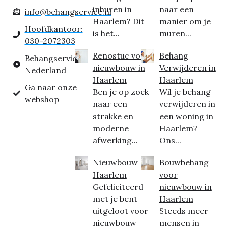
inhuren in
naar een
info@behangservice.nl
Haarlem? Dit
manier om je
Hoofdkantoor:
is het...
muren...
030-2072303
Renostuc voor
Behang
Behangservice
nieuwbouw in
Verwijderen in
Nederland
Haarlem
Haarlem
Ga naar onze
Ben je op zoek
Wil je behang
webshop
naar een
verwijderen in
strakke en
een woning in
moderne
Haarlem?
afwerking...
Ons...
Nieuwbouw
Bouwbehang
Haarlem
voor
Gefeliciteerd
nieuwbouw in
met je bent
Haarlem
uitgeloot voor
Steeds meer
nieuwbouw
mensen in