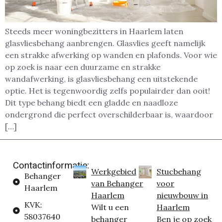
Steeds meer woningbezitters in Haarlem laten
glasvliesbehang aanbrengen. Glasvlies geeft namelijk
een strakke afwerking op wanden en plafonds. Voor wie
op zoek is naar een duurzame en strakke
wandafwerking, is glasvliesbehang een uitstekende
optie. Het is tegenwoordig zelfs populairder dan ooit!
Dit type behang biedt een gladde en naadloze
ondergrond die perfect overschilderbaar is, waardoor
[…]
Contactinformatie:
Werkgebied
Stucbehang
Behanger
van Behanger
voor
Haarlem
Haarlem
nieuwbouw in
KVK:
Wilt u een
Haarlem
58037640
behanger
Ben je op zoek