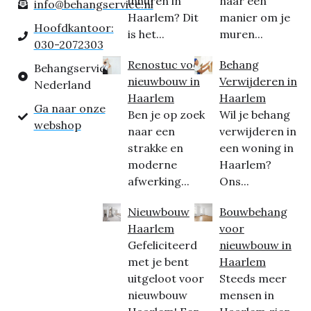
inhuren in
naar een
info@behangservice.nl
Haarlem? Dit
manier om je
Hoofdkantoor:
is het...
muren...
030-2072303
Renostuc voor
Behang
Behangservice
nieuwbouw in
Verwijderen in
Nederland
Haarlem
Haarlem
Ga naar onze
Ben je op zoek
Wil je behang
webshop
naar een
verwijderen in
strakke en
een woning in
moderne
Haarlem?
afwerking...
Ons...
Nieuwbouw
Bouwbehang
Haarlem
voor
Gefeliciteerd
nieuwbouw in
met je bent
Haarlem
uitgeloot voor
Steeds meer
nieuwbouw
mensen in