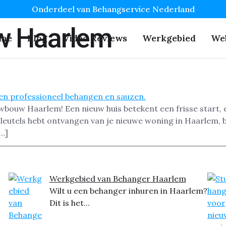
Onderdeel van Behangservice Nederland
w Haarlem
me
Blog
Video Reviews
Werkgebied
We
wbouw Haarlem! Een nieuw huis betekent een frisse start, e
sleutels hebt ontvangen van je nieuwe woning in Haarlem, 
[…]
Werkgebied van Behanger Haarlem
Wilt u een behanger inhuren in Haarlem?
Dit is het...