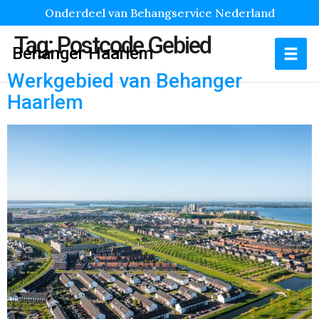
Onderdeel van Behangservice Nederland
Tag:
Postcode Gebied
Behanger Haarlem
Werkgebied van Behanger
Haarlem