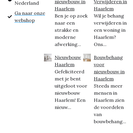
nieuwbouw in
Verwijderen in
Nederland
Haarlem
Haarlem
Ga naar onze
Ben je op zoek
Wil je behang
webshop
naar een
verwijderen in
strakke en
een woning in
moderne
Haarlem?
afwerking...
Ons...
Nieuwbouw
Bouwbehang
Haarlem
voor
Gefeliciteerd
nieuwbouw in
met je bent
Haarlem
uitgeloot voor
Steeds meer
nieuwbouw
mensen in
Haarlem! Een
Haarlem zien
nieuw...
de voordelen
van
bouwbehang...