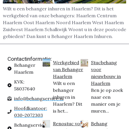
Wilt u een behanger inhuren in Haarlem? Dit is het
werkgebied van onze behangers: Haarlem Centrum
Haarlem Oost Haarlem Noord Haarlem West Haarlem
Zuidwest Haarlem Schalkwijk Woont u in deze postcode
gebieden? Dan kunt u Behanger Haarlem Inhuren.
Contactinformatie:
Werkgebied
Stucbehang
Behanger
van Behanger
voor
Haarlem
Haarlem
nieuwbouw in
KVK:
Wilt u een
Haarlem
58037640
behanger
Ben je op zoek
inhuren in
naar een
info@behangservice.nl
Haarlem? Dit
manier om je
Hoofdkantoor:
is het...
muren...
030-2072303
Renostuc voor
Behang
Behangservice