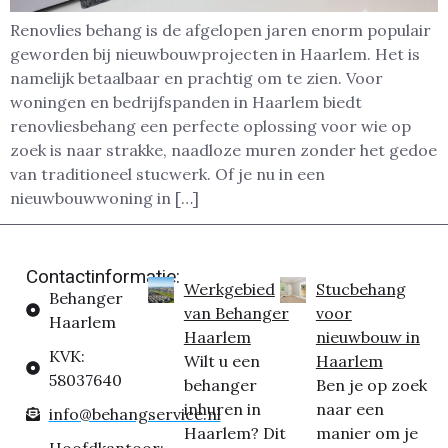
Renovlies behang is de afgelopen jaren enorm populair
geworden bij nieuwbouwprojecten in Haarlem. Het is
namelijk betaalbaar en prachtig om te zien. Voor
woningen en bedrijfspanden in Haarlem biedt
renovliesbehang een perfecte oplossing voor wie op
zoek is naar strakke, naadloze muren zonder het gedoe
van traditioneel stucwerk. Of je nu in een
nieuwbouwwoning in […]
Contactinformatie:
Werkgebied
Stucbehang
Behanger
van Behanger
voor
Haarlem
Haarlem
nieuwbouw in
KVK:
Wilt u een
Haarlem
58037640
behanger
Ben je op zoek
inhuren in
naar een
info@behangservice.nl
Haarlem? Dit
manier om je