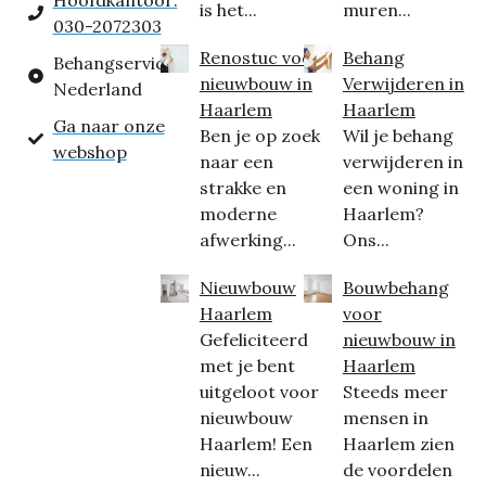
Hoofdkantoor:
is het...
muren...
030-2072303
Renostuc voor
Behang
Behangservice
nieuwbouw in
Verwijderen in
Nederland
Haarlem
Haarlem
Ga naar onze
Ben je op zoek
Wil je behang
webshop
naar een
verwijderen in
strakke en
een woning in
moderne
Haarlem?
afwerking...
Ons...
Nieuwbouw
Bouwbehang
Haarlem
voor
Gefeliciteerd
nieuwbouw in
met je bent
Haarlem
uitgeloot voor
Steeds meer
nieuwbouw
mensen in
Haarlem! Een
Haarlem zien
nieuw...
de voordelen