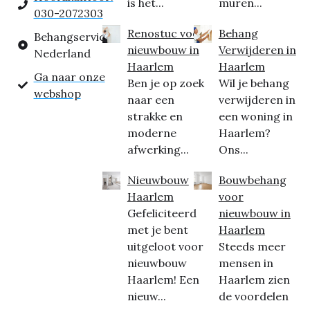
is het...
muren...
030-2072303
Renostuc voor
Behang
Behangservice
nieuwbouw in
Verwijderen in
Nederland
Haarlem
Haarlem
Ga naar onze
Ben je op zoek
Wil je behang
webshop
naar een
verwijderen in
strakke en
een woning in
moderne
Haarlem?
afwerking...
Ons...
Nieuwbouw
Bouwbehang
Haarlem
voor
Gefeliciteerd
nieuwbouw in
met je bent
Haarlem
uitgeloot voor
Steeds meer
nieuwbouw
mensen in
Haarlem! Een
Haarlem zien
nieuw...
de voordelen