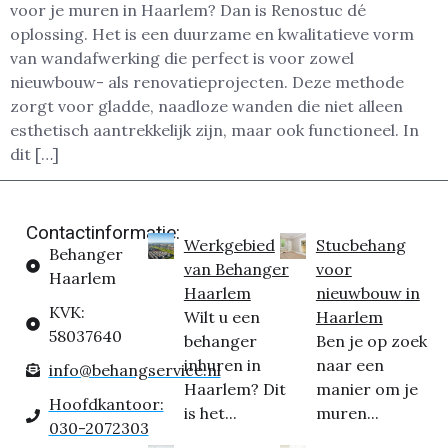
voor je muren in Haarlem? Dan is Renostuc dé
oplossing. Het is een duurzame en kwalitatieve vorm
van wandafwerking die perfect is voor zowel
nieuwbouw- als renovatieprojecten. Deze methode
zorgt voor gladde, naadloze wanden die niet alleen
esthetisch aantrekkelijk zijn, maar ook functioneel. In
dit […]
Contactinformatie:
Werkgebied
Stucbehang
Behanger
van Behanger
voor
Haarlem
Haarlem
nieuwbouw in
KVK:
Wilt u een
Haarlem
58037640
behanger
Ben je op zoek
inhuren in
naar een
info@behangservice.nl
Haarlem? Dit
manier om je
Hoofdkantoor:
is het...
muren...
030-2072303