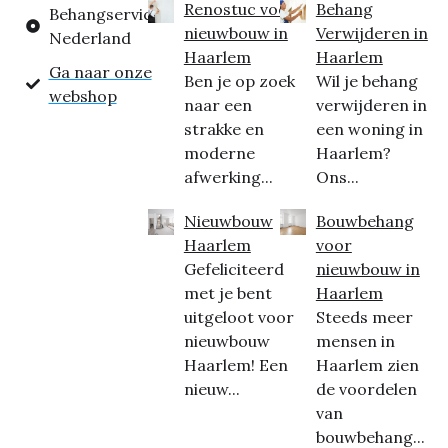
Renostuc voor
Behang
Behangservice
nieuwbouw in
Verwijderen in
Nederland
Haarlem
Haarlem
Ga naar onze
Ben je op zoek
Wil je behang
webshop
naar een
verwijderen in
strakke en
een woning in
moderne
Haarlem?
afwerking...
Ons...
Nieuwbouw
Bouwbehang
Haarlem
voor
Gefeliciteerd
nieuwbouw in
met je bent
Haarlem
uitgeloot voor
Steeds meer
nieuwbouw
mensen in
Haarlem! Een
Haarlem zien
nieuw...
de voordelen
van
bouwbehang...