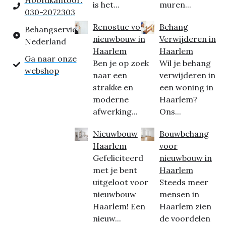
Hoofdkantoor:
is het...
muren...
030-2072303
Renostuc voor
Behang
Behangservice
nieuwbouw in
Verwijderen in
Nederland
Haarlem
Haarlem
Ga naar onze
Ben je op zoek
Wil je behang
webshop
naar een
verwijderen in
strakke en
een woning in
moderne
Haarlem?
afwerking...
Ons...
Nieuwbouw
Bouwbehang
Haarlem
voor
Gefeliciteerd
nieuwbouw in
met je bent
Haarlem
uitgeloot voor
Steeds meer
nieuwbouw
mensen in
Haarlem! Een
Haarlem zien
nieuw...
de voordelen