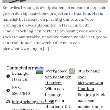
Renovlies behang is de afgelopen jaren enorm populair
geworden bij nieuwbouwprojecten in Haarlem. Het is
namelijk betaalbaar en prachtig om te zien. Voor
woningen en bedrijfspanden in Haarlem biedt
renovliesbehang een perfecte oplossing voor wie op
zoek is naar strakke, naadloze muren zonder het gedoe
van traditioneel stucwerk. Of je nu in een
nieuwbouwwoning in […]
Contactinformatie:
Werkgebied
Stucbehang
Behanger
van Behanger
voor
Haarlem
Haarlem
nieuwbouw in
KVK:
Wilt u een
Haarlem
58037640
behanger
Ben je op zoek
inhuren in
naar een
info@behangservice.nl
Haarlem? Dit
manier om je