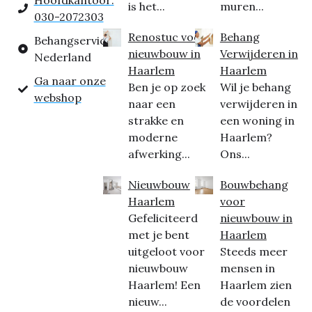
Hoofdkantoor:
is het...
muren...
030-2072303
Renostuc voor
Behang
Behangservice
nieuwbouw in
Verwijderen in
Nederland
Haarlem
Haarlem
Ga naar onze
Ben je op zoek
Wil je behang
webshop
naar een
verwijderen in
strakke en
een woning in
moderne
Haarlem?
afwerking...
Ons...
Nieuwbouw
Bouwbehang
Haarlem
voor
Gefeliciteerd
nieuwbouw in
met je bent
Haarlem
uitgeloot voor
Steeds meer
nieuwbouw
mensen in
Haarlem! Een
Haarlem zien
nieuw...
de voordelen