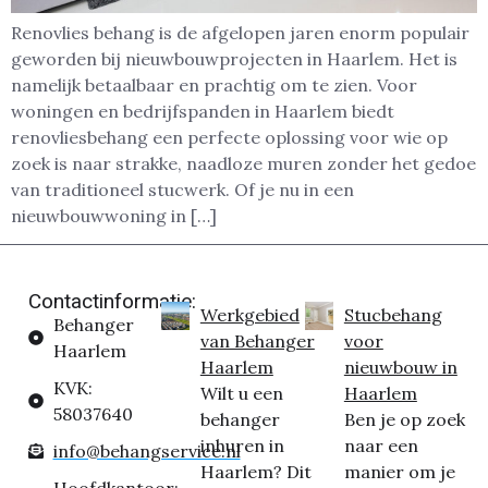
Renovlies behang is de afgelopen jaren enorm populair
geworden bij nieuwbouwprojecten in Haarlem. Het is
namelijk betaalbaar en prachtig om te zien. Voor
woningen en bedrijfspanden in Haarlem biedt
renovliesbehang een perfecte oplossing voor wie op
zoek is naar strakke, naadloze muren zonder het gedoe
van traditioneel stucwerk. Of je nu in een
nieuwbouwwoning in […]
Contactinformatie:
Werkgebied
Stucbehang
Behanger
van Behanger
voor
Haarlem
Haarlem
nieuwbouw in
KVK:
Wilt u een
Haarlem
58037640
behanger
Ben je op zoek
inhuren in
naar een
info@behangservice.nl
Haarlem? Dit
manier om je