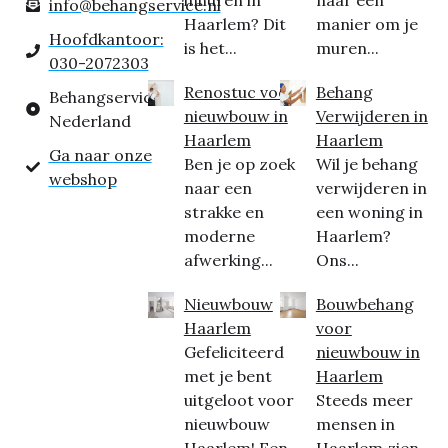
inhuren in
naar een
info@behangservice.nl
Haarlem? Dit
manier om je
Hoofdkantoor:
is het...
muren...
030-2072303
Renostuc voor
Behang
Behangservice
nieuwbouw in
Verwijderen in
Nederland
Haarlem
Haarlem
Ga naar onze
Ben je op zoek
Wil je behang
webshop
naar een
verwijderen in
strakke en
een woning in
moderne
Haarlem?
afwerking...
Ons...
Nieuwbouw
Bouwbehang
Haarlem
voor
Gefeliciteerd
nieuwbouw in
met je bent
Haarlem
uitgeloot voor
Steeds meer
nieuwbouw
mensen in