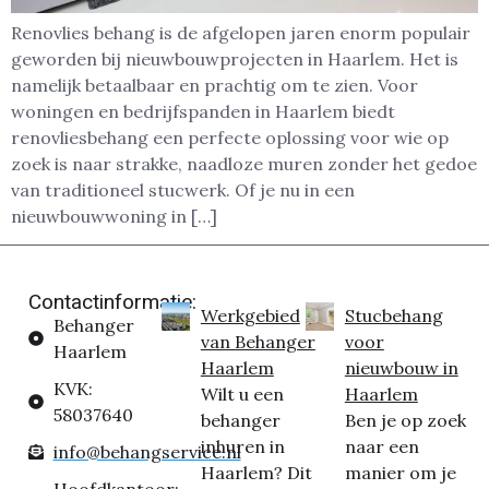
Renovlies behang is de afgelopen jaren enorm populair
geworden bij nieuwbouwprojecten in Haarlem. Het is
namelijk betaalbaar en prachtig om te zien. Voor
woningen en bedrijfspanden in Haarlem biedt
renovliesbehang een perfecte oplossing voor wie op
zoek is naar strakke, naadloze muren zonder het gedoe
van traditioneel stucwerk. Of je nu in een
nieuwbouwwoning in […]
Contactinformatie:
Werkgebied
Stucbehang
Behanger
van Behanger
voor
Haarlem
Haarlem
nieuwbouw in
KVK:
Wilt u een
Haarlem
58037640
behanger
Ben je op zoek
inhuren in
naar een
info@behangservice.nl
Haarlem? Dit
manier om je