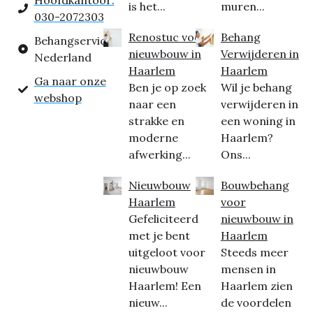
Hoofdkantoor:
is het...
muren...
030-2072303
Renostuc voor
Behang
Behangservice
nieuwbouw in
Verwijderen in
Nederland
Haarlem
Haarlem
Ga naar onze
Ben je op zoek
Wil je behang
webshop
naar een
verwijderen in
strakke en
een woning in
moderne
Haarlem?
afwerking...
Ons...
Nieuwbouw
Bouwbehang
Haarlem
voor
Gefeliciteerd
nieuwbouw in
met je bent
Haarlem
uitgeloot voor
Steeds meer
nieuwbouw
mensen in
Haarlem! Een
Haarlem zien
nieuw...
de voordelen