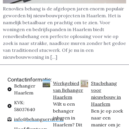
Renovlies behang is de afgelopen jaren enorm populair
geworden bij nieuwbouwprojecten in Haarlem. Het is
namelijk betaalbaar en prachtig om te zien. Voor
woningen en bedrijfspanden in Haarlem biedt
renovliesbehang een perfecte oplossing voor wie op
zoek is naar strakke, naadloze muren zonder het gedoe
van traditioneel stucwerk. Of je nu in een
nieuwbouwwoning in […]
Contactinformatie:
Werkgebied
Stucbehang
Behanger
van Behanger
voor
Haarlem
Haarlem
nieuwbouw in
KVK:
Wilt u een
Haarlem
58037640
behanger
Ben je op zoek
inhuren in
naar een
info@behangservice.nl
Haarlem? Dit
manier om je