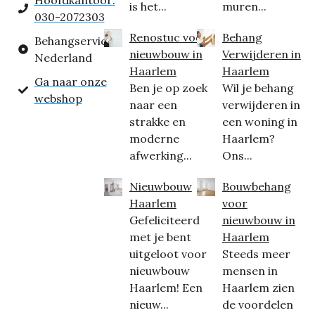
Hoofdkantoor:
is het...
muren...
030-2072303
Renostuc voor
Behang
Behangservice
nieuwbouw in
Verwijderen in
Nederland
Haarlem
Haarlem
Ga naar onze
Ben je op zoek
Wil je behang
webshop
naar een
verwijderen in
strakke en
een woning in
moderne
Haarlem?
afwerking...
Ons...
Nieuwbouw
Bouwbehang
Haarlem
voor
Gefeliciteerd
nieuwbouw in
met je bent
Haarlem
uitgeloot voor
Steeds meer
nieuwbouw
mensen in
Haarlem! Een
Haarlem zien
nieuw...
de voordelen