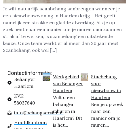
Je wilt natuurlijk scanbehang aanbrengen wanneer je
een nieuwbouwwoning in Haarlem krijgt. Het geeft
namelijk een strakke en gladde afwerking. Als je op
zoek bent naar een manier om je muren duurzaam en
strak af te werken, is scanbehang een uitstekende
keuze. Onze team werkt er al meer dan 20 jaar mee!
Scanbehang, ook wel […]
Contactinformatie:
Werkgebied
Stucbehang
Behanger
van Behanger
voor
Haarlem
Haarlem
nieuwbouw in
KVK:
Wilt u een
Haarlem
58037640
behanger
Ben je op zoek
inhuren in
naar een
info@behangservice.nl
Haarlem? Dit
manier om je
Hoofdkantoor:
is het...
muren...