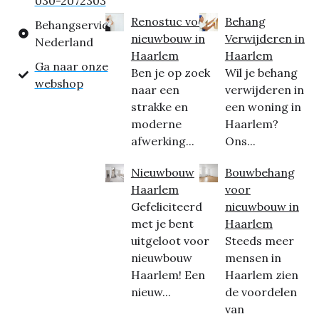
030-2072303
Renostuc voor
Behang
Behangservice
nieuwbouw in
Verwijderen in
Nederland
Haarlem
Haarlem
Ga naar onze
Ben je op zoek
Wil je behang
webshop
naar een
verwijderen in
strakke en
een woning in
moderne
Haarlem?
afwerking...
Ons...
Nieuwbouw
Bouwbehang
Haarlem
voor
Gefeliciteerd
nieuwbouw in
met je bent
Haarlem
uitgeloot voor
Steeds meer
nieuwbouw
mensen in
Haarlem! Een
Haarlem zien
nieuw...
de voordelen
van