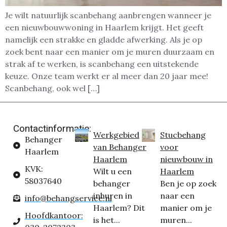
Je wilt natuurlijk scanbehang aanbrengen wanneer je
een nieuwbouwwoning in Haarlem krijgt. Het geeft
namelijk een strakke en gladde afwerking. Als je op
zoek bent naar een manier om je muren duurzaam en
strak af te werken, is scanbehang een uitstekende
keuze. Onze team werkt er al meer dan 20 jaar mee!
Scanbehang, ook wel […]
Contactinformatie:
Werkgebied
Stucbehang
Behanger
van Behanger
voor
Haarlem
Haarlem
nieuwbouw in
KVK:
Wilt u een
Haarlem
58037640
behanger
Ben je op zoek
inhuren in
naar een
info@behangservice.nl
Haarlem? Dit
manier om je
Hoofdkantoor:
is het...
muren...