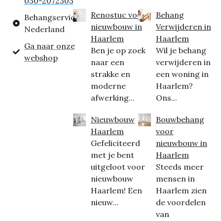
030-2072303
Renostuc voor
Behang
Behangservice
nieuwbouw in
Verwijderen in
Nederland
Haarlem
Haarlem
Ga naar onze
Ben je op zoek
Wil je behang
webshop
naar een
verwijderen in
strakke en
een woning in
moderne
Haarlem?
afwerking...
Ons...
Nieuwbouw
Bouwbehang
Haarlem
voor
Gefeliciteerd
nieuwbouw in
met je bent
Haarlem
uitgeloot voor
Steeds meer
nieuwbouw
mensen in
Haarlem! Een
Haarlem zien
nieuw...
de voordelen
van