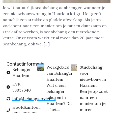
Je wilt natuurlijk scanbehang aanbrengen wanneer je
een nieuwbouwwoning in Haarlem krijgt. Het geeft
namelijk een strakke en gladde afwerking. Als je op
zoek bent naar een manier om je muren duurzaam en
strak af te werken, is scanbehang een uitstekende
keuze. Onze team werkt er al meer dan 20 jaar mee!
Scanbehang, ook wel […]
Contactinformatie:
Werkgebied
Stucbehang
Behanger
van Behanger
voor
Haarlem
Haarlem
nieuwbouw in
KVK:
Wilt u een
Haarlem
58037640
behanger
Ben je op zoek
inhuren in
naar een
info@behangservice.nl
Haarlem? Dit
manier om je
Hoofdkantoor:
is het...
muren...