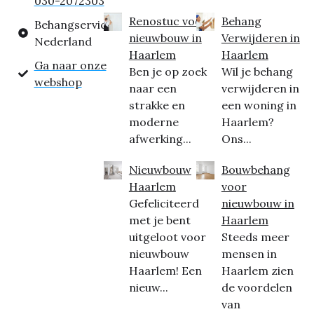
030-2072303
Renostuc voor
Behang
Behangservice
nieuwbouw in
Verwijderen in
Nederland
Haarlem
Haarlem
Ga naar onze
Ben je op zoek
Wil je behang
webshop
naar een
verwijderen in
strakke en
een woning in
moderne
Haarlem?
afwerking...
Ons...
Nieuwbouw
Bouwbehang
Haarlem
voor
Gefeliciteerd
nieuwbouw in
met je bent
Haarlem
uitgeloot voor
Steeds meer
nieuwbouw
mensen in
Haarlem! Een
Haarlem zien
nieuw...
de voordelen
van