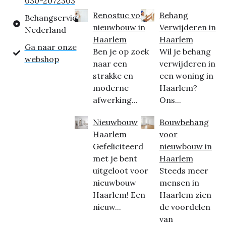
030-2072303
Renostuc voor
Behang
Behangservice
nieuwbouw in
Verwijderen in
Nederland
Haarlem
Haarlem
Ga naar onze
Ben je op zoek
Wil je behang
webshop
naar een
verwijderen in
strakke en
een woning in
moderne
Haarlem?
afwerking...
Ons...
Nieuwbouw
Bouwbehang
Haarlem
voor
Gefeliciteerd
nieuwbouw in
met je bent
Haarlem
uitgeloot voor
Steeds meer
nieuwbouw
mensen in
Haarlem! Een
Haarlem zien
nieuw...
de voordelen
van