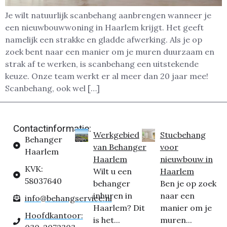
Je wilt natuurlijk scanbehang aanbrengen wanneer je
een nieuwbouwwoning in Haarlem krijgt. Het geeft
namelijk een strakke en gladde afwerking. Als je op
zoek bent naar een manier om je muren duurzaam en
strak af te werken, is scanbehang een uitstekende
keuze. Onze team werkt er al meer dan 20 jaar mee!
Scanbehang, ook wel […]
Contactinformatie:
Werkgebied
Stucbehang
Behanger
van Behanger
voor
Haarlem
Haarlem
nieuwbouw in
KVK:
Wilt u een
Haarlem
58037640
behanger
Ben je op zoek
inhuren in
naar een
info@behangservice.nl
Haarlem? Dit
manier om je
Hoofdkantoor:
is het...
muren...