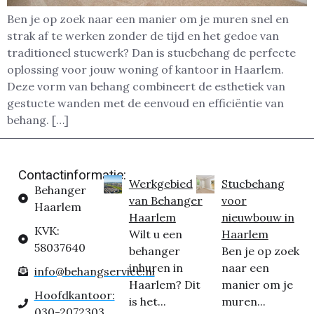
Ben je op zoek naar een manier om je muren snel en
strak af te werken zonder de tijd en het gedoe van
traditioneel stucwerk? Dan is stucbehang de perfecte
oplossing voor jouw woning of kantoor in Haarlem.
Deze vorm van behang combineert de esthetiek van
gestucte wanden met de eenvoud en efficiëntie van
behang. […]
Contactinformatie:
Werkgebied
Stucbehang
Behanger
van Behanger
voor
Haarlem
Haarlem
nieuwbouw in
KVK:
Wilt u een
Haarlem
58037640
behanger
Ben je op zoek
inhuren in
naar een
info@behangservice.nl
Haarlem? Dit
manier om je
Hoofdkantoor:
is het...
muren...
030-2072303