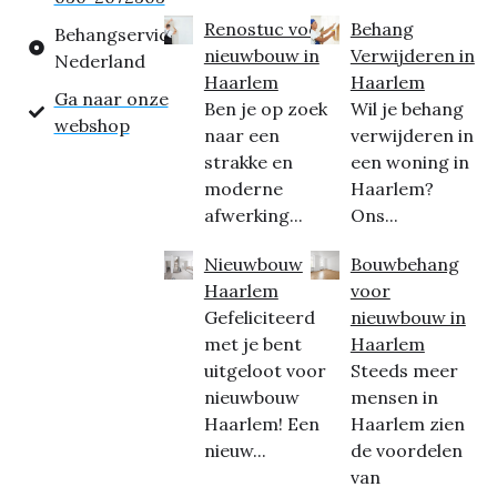
Renostuc voor
Behang
Behangservice
nieuwbouw in
Verwijderen in
Nederland
Haarlem
Haarlem
Ga naar onze
Ben je op zoek
Wil je behang
webshop
naar een
verwijderen in
strakke en
een woning in
moderne
Haarlem?
afwerking...
Ons...
Nieuwbouw
Bouwbehang
Haarlem
voor
Gefeliciteerd
nieuwbouw in
met je bent
Haarlem
uitgeloot voor
Steeds meer
nieuwbouw
mensen in
Haarlem! Een
Haarlem zien
nieuw...
de voordelen
van