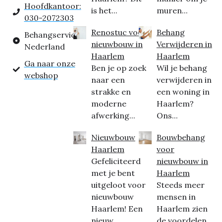
Hoofdkantoor:
is het...
muren...
030-2072303
Renostuc voor
Behang
Behangservice
nieuwbouw in
Verwijderen in
Nederland
Haarlem
Haarlem
Ga naar onze
Ben je op zoek
Wil je behang
webshop
naar een
verwijderen in
strakke en
een woning in
moderne
Haarlem?
afwerking...
Ons...
Nieuwbouw
Bouwbehang
Haarlem
voor
Gefeliciteerd
nieuwbouw in
met je bent
Haarlem
uitgeloot voor
Steeds meer
nieuwbouw
mensen in
Haarlem! Een
Haarlem zien
nieuw...
de voordelen