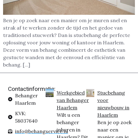
Ben je op zoek naar een manier om je muren snel en
strak af te werken zonder de tijd en het gedoe van
traditioneel stucwerk? Dan is stucbehang de perfecte
oplossing voor jouw woning of kantoor in Haarlem.
Deze vorm van behang combineert de esthetiek van
gestucte wanden met de eenvoud en efficiëntie van
behang. […]
Contactinformatie:
Werkgebied
Stucbehang
Behanger
van Behanger
voor
Haarlem
Haarlem
nieuwbouw in
KVK:
Wilt u een
Haarlem
58037640
behanger
Ben je op zoek
inhuren in
naar een
info@behangservice.nl
Haarlem? Dit
manier om je