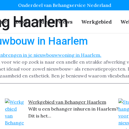
Onderdeel van Behangservice Nederland
ng Haarlem
me
Blog
Video Reviews
Werkgebied
We
euwbouw in Haarlem
voor wie op zoek is naar een snelle en strakke afwerking 
het ideaal voor zowel nieuwbouw- als renovatieprojecten.
zaamheid en esthetiek. Ben je benieuwd waarom vliesbeha
Werkgebied van Behanger Haarlem
Wilt u een behanger inhuren in Haarlem?
Dit is het...