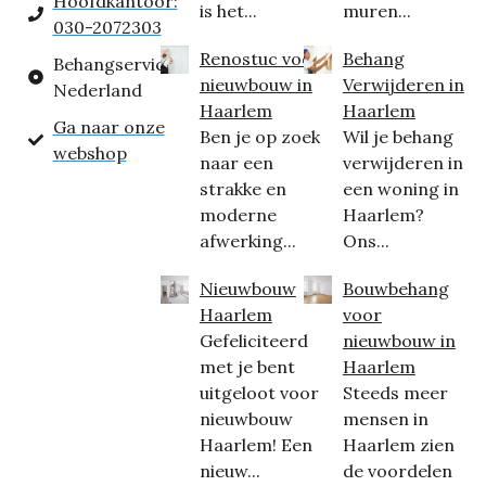
Hoofdkantoor:
is het...
muren...
030-2072303
Renostuc voor
Behang
Behangservice
nieuwbouw in
Verwijderen in
Nederland
Haarlem
Haarlem
Ga naar onze
Ben je op zoek
Wil je behang
webshop
naar een
verwijderen in
strakke en
een woning in
moderne
Haarlem?
afwerking...
Ons...
Nieuwbouw
Bouwbehang
Haarlem
voor
Gefeliciteerd
nieuwbouw in
met je bent
Haarlem
uitgeloot voor
Steeds meer
nieuwbouw
mensen in
Haarlem! Een
Haarlem zien
nieuw...
de voordelen